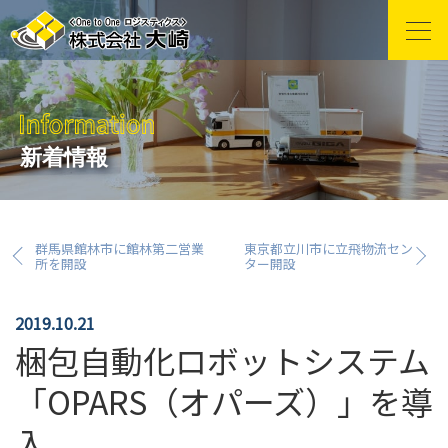
新着情報
群馬県館林市に館林第二営業
東京都立川市に立飛物流セン
所を開設
ター開設
2019.10.21
梱包自動化ロボットシステム
「OPARS（オパーズ）」を導
入