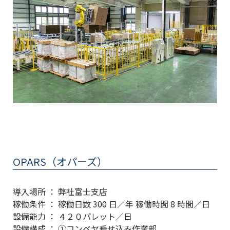
OPARS（オパーズ）
導入場所 ： 弊社富士支店
稼働条件 ： 稼働日数 300 日／年 稼働時間 8 時間／日
設備能力 ： ４２０パレット／日
設備構成 ： ①コンベヤ乗せ込み作業部