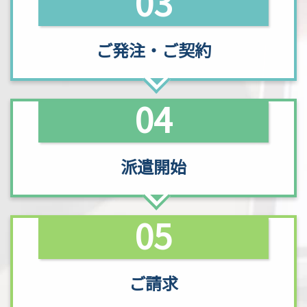
03
ご発注
・
ご契約
04
派遣開始
05
ご請求