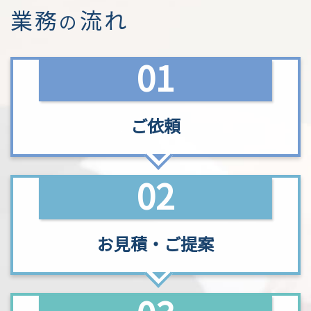
業務
流れ
の
01
ご依頼
02
お見積
・
ご提案