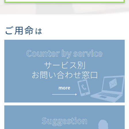
ご用命
は