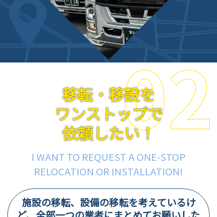
移転・移設を
ワンストップで
依頼したい！
I WANT TO REQUEST A ONE-STOP
RELOCATION OR INSTALLATION!
施設の移転、設備の移転を考えているけ
ど、
全部一つの業者にまとめてお願いした