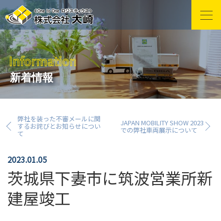
新着情報
弊社を装った不審メールに関
JAPAN MOBILITY SHOW 2023
するお詫びとお知らせについ
での弊社車両展示について
て
2023.01.05
茨城県下妻市に筑波営業所新
建屋竣工