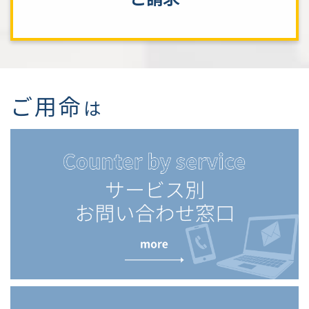
ご用命
は