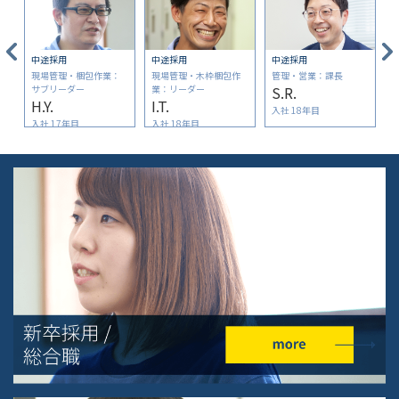
中途採用
中途採用
中途採用
現場管理・梱包作業：
現場管理・木枠梱包作
管理・営業：課長
サブリーダー
業：リーダー
S.R.
H.Y.
I.T.
入社 18年目
入社 17年目
入社 18年目