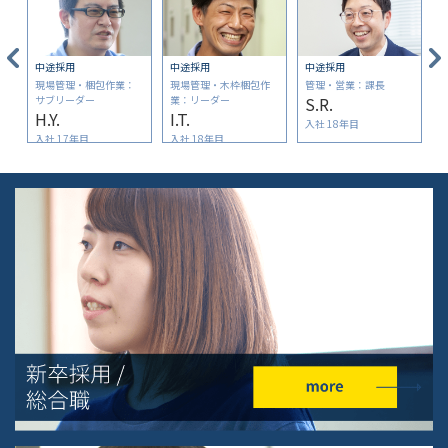
中途採用
中途採用
中途採用
現場管理・梱包作業：
現場管理・木枠梱包作
管理・営業：課長
サブリーダー
業：リーダー
S.R.
H.Y.
I.T.
入社 18年目
入社 17年目
入社 18年目