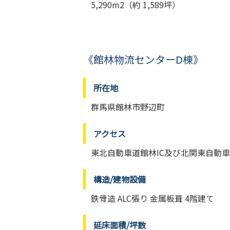
5,290m2（約 1,589坪）
《館林物流センターD棟》
所在地
群馬県館林市野辺町
アクセス
東北自動車道館林IC及び北関東自動車
構造/建物設備
鉄骨造 ALC張り 金属板葺 4階建て
延床面積/坪数