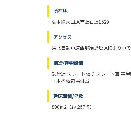
所在地
栃木県大田原市上石上1529
アクセス
東北自動車道西那須野塩原ICより車で
構造/建物設備
鉄骨造 スレート張り スレート葺 平屋
・木枠梱包場併設
延床面積/坪数
890m2（約 267坪）