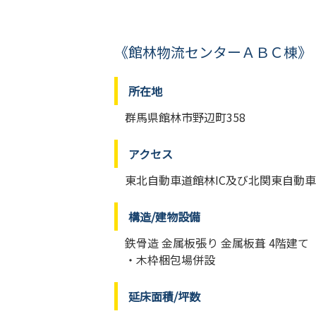
《館林物流センターＡＢＣ棟》
所在地
群馬県館林市野辺町358
アクセス
東北自動車道館林IC及び北関東自動車
構造/建物設備
鉄骨造 金属板張り 金属板葺 4階建て
・木枠梱包場併設
延床面積/坪数