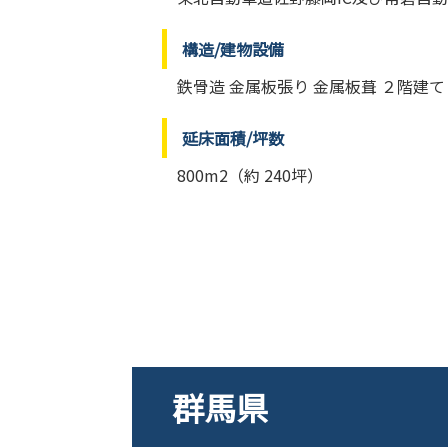
構造/建物設備
鉄骨造 金属板張り 金属板葺 ２階建て
延床面積/坪数
800m2（約 240坪）
群馬県