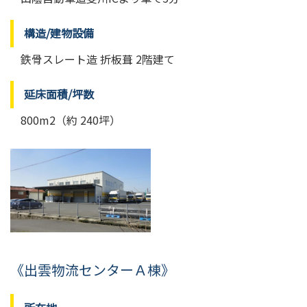
構造/建物設備
鉄骨スレート造 折板葺 2階建て
延床面積/坪数
800m2（約 240坪）
《出雲物流センターＡ棟》