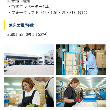
鉄骨造 2階建て
・貨物エレベーター1基
・フォークリフト（1t・1.5t・2t・3t）各1台
延床面積/坪数
3,801m2（約 1,152坪）