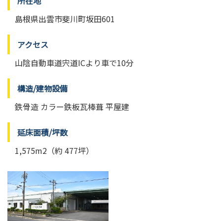
所在地
島根県出雲市斐川町坂田601
アクセス
山陰自動車道宍道ICより車で10分
構造/建物設備
鉄骨造 カラー鉄板瓦棒葺 平屋建
延床面積/坪数
1,575m2（約 477坪）