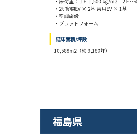
・床荷重： 1Ｆ 1,500 kg/m2 2Ｆ～4Ｆ
・2t 貨物EV × 2基 乗用EV × 1基
・空調施設
・プラットフォーム
延床面積/坪数
10,588m2（約 3,180坪）
福島県