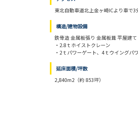
東北自動車道北上金ヶ崎ICより車で3
構造/建物設備
鉄骨造 金属板張り 金属板葺 平屋建て
・2.8ｔホイストクレーン
・2ｔパワーゲート、4ｔウイングパ
延床面積/坪数
2,840m2（約 853坪）