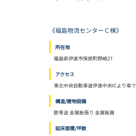
《福島物流センターＣ棟》
所在地
福島県伊達市保原町野崎27
アクセス
東北中央自動車道伊達中央ICより車で
構造/建物設備
鉄骨造 金属板張り 金属板葺
延床面積/坪数