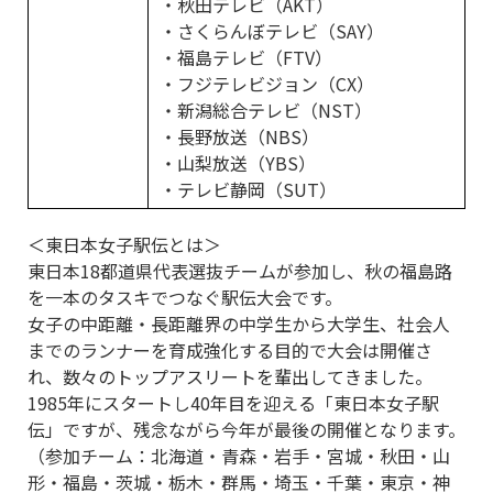
・秋田テレビ（AKT）
・さくらんぼテレビ（SAY）
・福島テレビ（FTV）
・フジテレビジョン（CX）
・新潟総合テレビ（NST）
・長野放送（NBS）
・山梨放送（YBS）
・テレビ静岡（SUT）
＜東日本女子駅伝とは＞
東日本18都道県代表選抜チームが参加し、秋の福島路
を一本のタスキでつなぐ駅伝大会です。
女子の中距離・長距離界の中学生から大学生、社会人
までのランナーを育成強化する目的で大会は開催さ
れ、数々のトップアスリートを輩出してきました。
1985年にスタートし40年目を迎える「東日本女子駅
伝」ですが、残念ながら今年が最後の開催となります。
（参加チーム：北海道・青森・岩手・宮城・秋田・山
形・福島・茨城・栃木・群馬・埼玉・千葉・東京・神