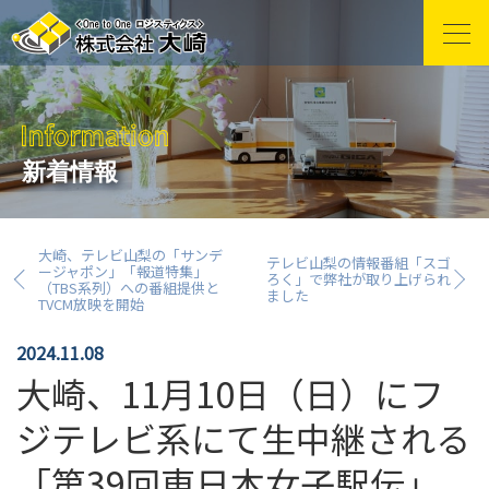
新着情報
大崎、テレビ山梨の「サンデ
テレビ山梨の情報番組「スゴ
ージャポン」「報道特集」
ろく」で弊社が取り上げられ
（TBS系列）への番組提供と
ました
TVCM放映を開始
2024.11.08
大崎、11月10日（日）にフ
ジテレビ系にて生中継される
「第39回東日本女子駅伝」